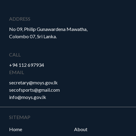
ADDRESS
No 09, Philip Gunawardena Mawatha,
Colombo 07, Sri Lanka.
CALL
+94 112 697934
EMAIL
secretary@moys.gov.lk
secofsports@gmail.com
info@moys.gov.lk
SITEMAP
Home
About