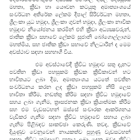
මහතා, ක්‍රීඩා හා යෞවන කටයුතු අමාත්‍යාංශයේ
Our
Gallery
සංවර්ධන අතිරේක ලේකම් දීපාල් සිරිවර්ධන මහතා,
Sports
&
ශ්‍රීලංකා යුධ හමුදා, ශ්‍රීලංකා ගුවන් හමුදා, ශ්‍රීලංකා නාවික
හමුදාව නියෝජනය කරමින් එහි ක්‍රීඩා අධ්‍යක්‍ෂවරුන්,
Media
ජාතික ක්‍රීඩා සභාවේ ලේකම් සුජානි බෝගොල්ලාගම
Tenders
Projects
මහත්මිය, සහ ජාතික ක්‍රීඩා සභාවේ නිලධාරීන් ද මෙම
අවස්ථාව සඳහා සහභාගී විය.
and
and
Procurement
Facilities
එම අවස්ථාවේදී ත්‍රිවිධ හමුදාව සතු දැනට
පවතින ක්‍රීඩා පහසුකම් ක්‍රීඩක ක්‍රීඩිකාවන් හට
Careers
Downloads
භාවිතයට ලබා දීම, අමාත්‍යාංශය යටතේ පවතින
සංවර්ධනය කරන ලද ක්‍රීඩා පහසුකම් නිසි ලෙස
Timeline
FAQ
භාවිතා කිරීම, නඩත්තු කිරිම සඳහා ත්‍රිවිධ හමුදාවේ
සහය ලබා ගැනීම, ත්‍රාසජනක ක්‍රීඩා ක්‍රියාත්මක කිරීම
Contact
සහ එම වැඩසටහන් ඔස්සේ සංචාරක ආකර්ශනය
Us
වැඩිකර ගැනීම සඳහා ත්‍රිවිධ හමුදාවේ සහාය ලබා
ගැනිම පිළිබඳව සාකච්ඡා කෙරුණි. තවද, ක්‍රීඩාවේ
දියුණුව වෙනුවෙන් නායකත්ව පුහුණු වැඩසටහන්
සඳහා ත්‍රිවිධ හමුදාවේ සහාය ලබා දෙන බවද ත්‍රිවිධ