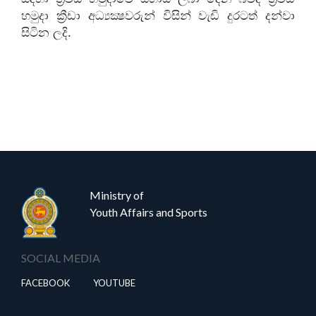
හමුදා ක්‍රීඩා අධ්‍යක්‍ෂවරුන් විසින් වැඩි දුරටත් දන්වා
සිටින ලදි.
Ministry of
Youth Affairs and Sports
SOCIAL MEDIA
FACEBOOK
YOUTUBE