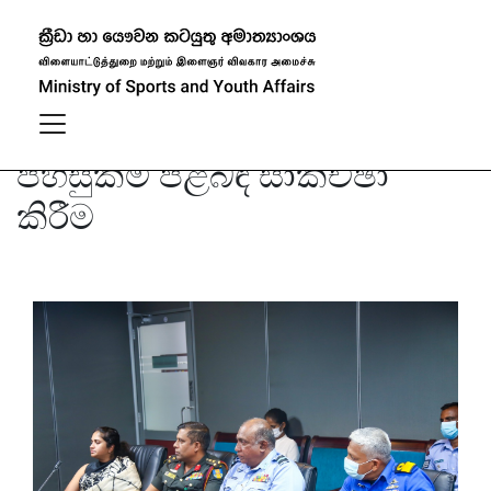
ත්‍රිවිධ හමුදාව සතු ක්‍රීඩා
පහසුකම් පිළිබඳ සාකච්ඡා
කිරීම